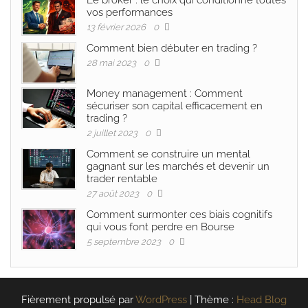
Le broker : le choix qui conditionne toutes
vos performances
13 février 2026
0
Comment bien débuter en trading ?
28 mai 2023
0
Money management : Comment
sécuriser son capital efficacement en
trading ?
2 juillet 2023
0
Comment se construire un mental
gagnant sur les marchés et devenir un
trader rentable
27 août 2023
0
Comment surmonter ces biais cognitifs
qui vous font perdre en Bourse
5 septembre 2023
0
Fièrement propulsé par
WordPress
|
Thème :
Head Blog